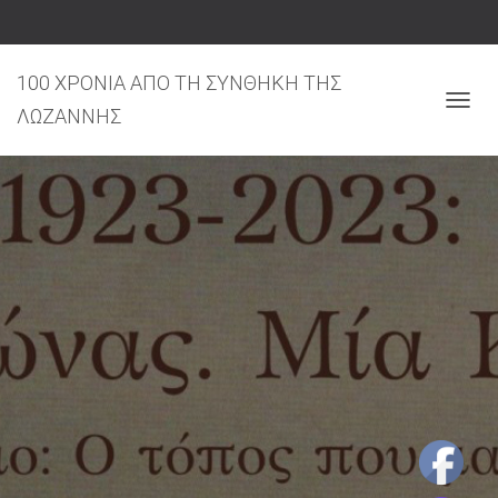
100 ΧΡΟΝΙΑ ΑΠΟ ΤΗ ΣΥΝΘΗΚΗ ΤΗΣ
ΛΩΖΑΝΝΗΣ
Ε
Ν
Α
Λ
Λ
Α
Γ
Ή
Π
Λ
Ο
Ή
Γ
Η
Σ
Η