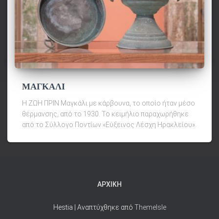
ΜΑΓΚΑΛΙ
Η ΖΩΗ ΠΡΙΝ Μαγκάλι με κάρβουνα, το οποίο ήταν μέσο
θέρμανσης, από το 1930. Το κειμήλιο παραχωρήθηκε
από το Σύλλογο Ποντίων «Εύξεινος Λέσχη Ηρακλείου».
ΑΡΧΙΚΉ
Hestia | Αναπτύχθηκε από
ThemeIsle