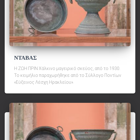
ΝΤΑΒΑΣ
Η ΖΩΗ ΠΡΙΝ Χάλκινο μαγειρικό σκεύος, από το 1930.
Το κειμήλιο παραχωρήθηκε από το Σύλλογο Ποντίων
«Εύξεινος Λέσχη Ηρακλείου».