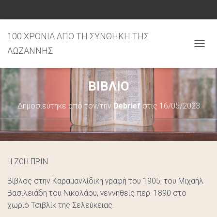
100 ΧΡΟΝΙΑ ΑΠΟ ΤΗ ΣΥΝΘΗΚΗ ΤΗΣ
ΛΩΖΑΝΝΗΣ
Ε
Ν
Α
ΒΙΒΛΙΟ
Λ
Λ
Δημοσιεύτηκε από τον/την
Debrief
στις
16/05/2023
Α
Γ
Ή
Π
Λ
Ο
Η ΖΩΗ ΠΡΙΝ
Ή
Γ
Βίβλος στην Καραμανλίδικη γραφή του 1905, του Μιχαήλ
Η
Βασιλειάδη του Νικολάου, γεννηθείς περ. 1890 στο
Σ
χωριό Τσιβλίκ της Σελεύκειας.
Η