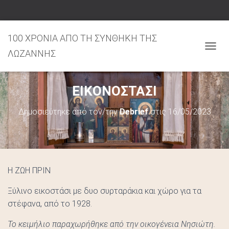
100 ΧΡΟΝΙΑ ΑΠΟ ΤΗ ΣΥΝΘΗΚΗ ΤΗΣ
ΛΩΖΑΝΝΗΣ
Ε
Ν
Α
ΕΙΚΟΝΟΣΤΑΣΙ
Λ
Λ
Δημοσιεύτηκε από τον/την
Debrief
στις
16/05/2023
Α
Γ
Ή
Π
Λ
Ο
Η ΖΩΗ ΠΡΙΝ
Ή
Γ
Ξύλινο εικοστάσι με δυο συρταράκια και χώρο για τα
Η
στέφανα, από το 1928.
Σ
Το κειμήλιο παραχωρήθηκε από την οικογένεια Νησιώτη.
Η