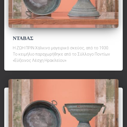
ΝΤΑΒΑΣ
Η ΖΩΗ ΠΡΙΝ Χάλκινο μαγειρικό σκεύος, από το 1930.
Το κειμήλιο παραχωρήθηκε από το Σύλλογο Ποντίων
«Εύξεινος Λέσχη Ηρακλείου».