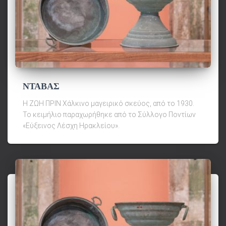
ΝΤΑΒΑΣ
Η ΖΩΗ ΠΡΙΝ Χάλκινο μαγειρικό σκεύος, από το 1930.
Το κειμήλιο παραχωρήθηκε από το Σύλλογο Ποντίων
«Εύξεινος Λέσχη Ηρακλείου».