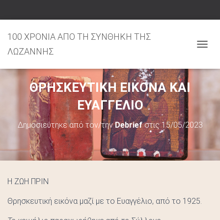
100 ΧΡΟΝΙΑ ΑΠΟ ΤΗ ΣΥΝΘΗΚΗ ΤΗΣ
ΛΩΖΑΝΝΗΣ
Ε
Ν
Α
ΘΡΗΣΚΕΥΤΙΚΗ ΕΙΚΟΝΑ ΚΑΙ
Λ
Λ
ΕΥΑΓΓΕΛΙΟ
Α
Γ
Δημοσιεύτηκε από τον/την
Debrief
στις
15/05/2023
Ή
Π
Λ
Ο
Ή
Η ΖΩΗ ΠΡΙΝ
Γ
Η
Θρησκευτική εικόνα μαζί με το Ευαγγέλιο, από το 1925.
Σ
Η