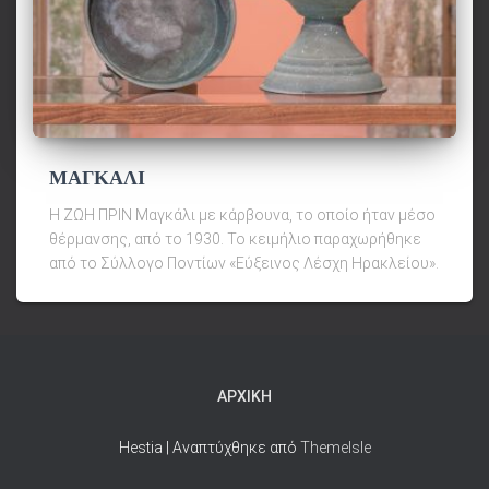
ΜΑΓΚΑΛΙ
Η ΖΩΗ ΠΡΙΝ Μαγκάλι με κάρβουνα, το οποίο ήταν μέσο
θέρμανσης, από το 1930. Το κειμήλιο παραχωρήθηκε
από το Σύλλογο Ποντίων «Εύξεινος Λέσχη Ηρακλείου».
ΑΡΧΙΚΉ
Hestia | Αναπτύχθηκε από
ThemeIsle