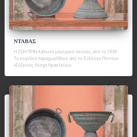
ΝΤΑΒΑΣ
Η ΖΩΗ ΠΡΙΝ Χάλκινο μαγειρικό σκεύος, από το 1930.
Το κειμήλιο παραχωρήθηκε από το Σύλλογο Ποντίων
«Εύξεινος Λέσχη Ηρακλείου».