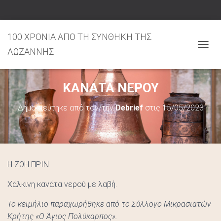
100 ΧΡΟΝΙΑ ΑΠΟ ΤΗ ΣΥΝΘΗΚΗ ΤΗΣ
ΛΩΖΑΝΝΗΣ
Ε
Ν
Α
ΚΑΝΑΤΑ ΝΕΡΟΥ
Λ
Λ
Δημοσιεύτηκε από τον/την
Debrief
στις
15/05/2023
Α
Γ
Ή
Π
Λ
Ο
Η ΖΩΗ ΠΡΙΝ
Ή
Γ
Χάλκινη κανάτα νερού με λαβή.
Η
Το κειμήλιο παραχωρήθηκε από το Σύλλογο Μικρασιατών
Σ
Κρήτης «Ο Άγιος Πολύκαρπος».
Η