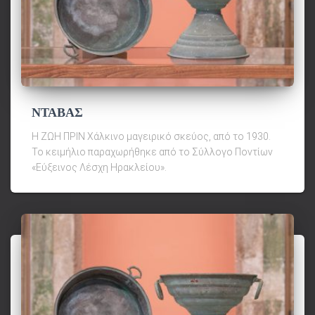
ΝΤΑΒΑΣ
Η ΖΩΗ ΠΡΙΝ Χάλκινο μαγειρικό σκεύος, από το 1930.
Το κειμήλιο παραχωρήθηκε από το Σύλλογο Ποντίων
«Εύξεινος Λέσχη Ηρακλείου».