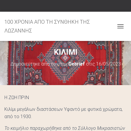
100 ΧΡΟΝΙΑ ΑΠΟ ΤΗ ΣΥΝΘΗΚΗ ΤΗΣ
ΛΩΖΑΝΝΗΣ
Ε
Ν
Α
ΚΙΛΙΜΙ
Λ
Λ
Δημοσιεύτηκε από τον/την
Debrief
στις
16/05/2023
Α
Γ
Ή
Π
Λ
Ο
Η ΖΩΗ ΠΡΙΝ
Ή
Γ
Κιλίμι μεγάλων διαστάσεων Υφαντό με φυτικά χρώματα,
Η
από το 1930.
Σ
Το κειμήλιο παραχωρήθηκε από το Σύλλογο Μικρασιατών
Η