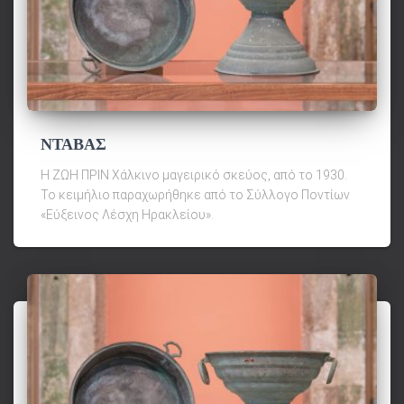
ΝΤΑΒΑΣ
Η ΖΩΗ ΠΡΙΝ Χάλκινο μαγειρικό σκεύος, από το 1930.
Το κειμήλιο παραχωρήθηκε από το Σύλλογο Ποντίων
«Εύξεινος Λέσχη Ηρακλείου».