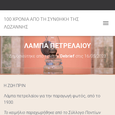
100 ΧΡΟΝΙΑ ΑΠΟ ΤΗ ΣΥΝΘΗΚΗ ΤΗΣ
ΛΩΖΑΝΝΗΣ
Ε
Ν
Α
ΛΑΜΠΑ ΠΕΤΡΕΛΑΙΟΥ
Λ
Λ
Δημοσιεύτηκε από τον/την
Debrief
στις
16/05/2023
Α
Γ
Ή
Π
Λ
Ο
Η ΖΩΗ ΠΡΙΝ
Ή
Γ
Λάμπα πετρελαίου για την παραγωγή φωτός, από το
Η
1930.
Σ
Το κειμήλιο παραχωρήθηκε από το Σύλλογο Ποντίων
Η