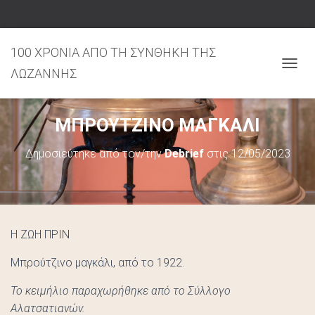
100 ΧΡΟΝΙΑ ΑΠΟ ΤΗ ΣΥΝΘΗΚΗ ΤΗΣ
ΛΩΖΑΝΝΗΣ
Ε
Ν
Α
ΜΠΡΟΥΤΖΙΝΟ ΜΑΓΚΑΛΙ
Λ
Λ
Δημοσιεύτηκε από τον/την
Debrief
στις
12/05/2023
Α
Γ
Ή
Π
Λ
Ο
Η ΖΩΗ ΠΡΙΝ
Ή
Γ
Μπρούτζινο μαγκάλι, από το 1922.
Η
Το κειμήλιο παραχωρήθηκε από το Σύλλογο
Σ
Αλατσατιανών.
Η