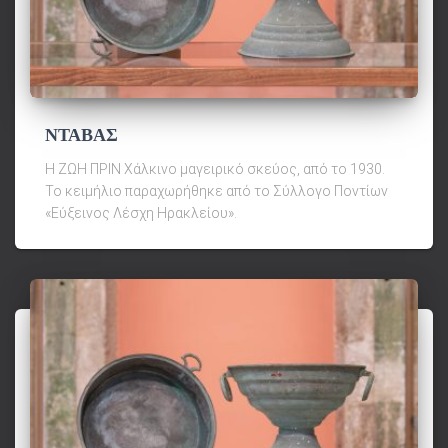
ΝΤΑΒΑΣ
Η ΖΩΗ ΠΡΙΝ Χάλκινο μαγειρικό σκεύος, από το 1930.
Το κειμήλιο παραχωρήθηκε από το Σύλλογο Ποντίων
«Εύξεινος Λέσχη Ηρακλείου».