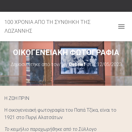
100 ΧΡΟΝΙΑ ΑΠΟ ΤΗ ΣΥΝΘΗΚΗ ΤΗΣ
ΛΩΖΑΝΝΗΣ
Ε
Ν
Α
ΟΙΚΟΓΕΝΕΙΑΚΗ ΦΩΤΟΓΡΑΦΙΑ
Λ
Λ
Δημοσιεύτηκε από τον/την
Debrief
στις
12/05/2023
Α
Γ
Ή
Π
Λ
Ο
Η ΖΩΗ ΠΡΙΝ
Ή
Γ
Η οικογενειακή φωτογραφία του Παπά Τζίκα, είναι το
Η
1921 στο Πυργί Αλατσάτων.
Σ
Το κειμήλιο παραχωρήθηκε από το Σύλλογο
Η