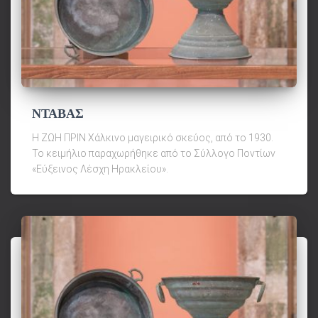
ΝΤΑΒΑΣ
Η ΖΩΗ ΠΡΙΝ Χάλκινο μαγειρικό σκεύος, από το 1930.
Το κειμήλιο παραχωρήθηκε από το Σύλλογο Ποντίων
«Εύξεινος Λέσχη Ηρακλείου».