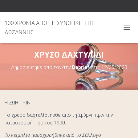
100 ΧΡΟΝΙΑ ΑΠΟ ΤΗ ΣΥΝΘΗΚΗ ΤΗΣ
ΛΩΖΑΝΝΗΣ
Ε
Ν
Α
ΧΡΥΣΟ ΔΑΧΤΥΛΙΔΙ
Λ
Λ
Δημοσιεύτηκε από τον/την
Debrief
στις
12/05/2023
Α
Γ
Ή
Π
Λ
Ο
Η ΖΩΗ ΠΡΙΝ
Ή
Γ
Το χρυσό δαχτυλίδι ήρθε από τη Σμύρνη πριν την
Η
καταστροφή. Προ του 1900.
Σ
Το κειμήλιο παραχωρήθηκε από το Σύλλογο
Η