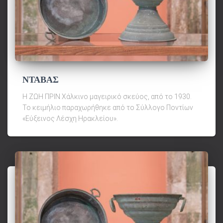
ΝΤΑΒΑΣ
Η ΖΩΗ ΠΡΙΝ Χάλκινο μαγειρικό σκεύος, από το 1930.
Το κειμήλιο παραχωρήθηκε από το Σύλλογο Ποντίων
«Εύξεινος Λέσχη Ηρακλείου».