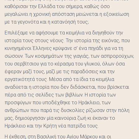
καθόρισαν την Ελλάδα του σήμερα, καθώς όσο
μεγαλώνει η χρονική απόσταση μειώνεται η εξοικείωση
με τα γεγονότα και η κατανόησή τους;
Επιλέξαμε να αφήσουμε τα κειμήλια να διηγηθούν την
ιστορία τους στους νέους. Την ιστορία της εικόνας, που
κυνηγημένοι Έλληνες κρύψανε σ’ ένα πηγάδι για να τη
σώσουν. Των κοσμημάτων της γιαγιάς, των ασπρορούχων,
του σερβίτσιου για το κέρασμα του γλυκού, όλων όσα
έφεραν μαζί τους, μαζί με τις παραδόσεις και την
εργατικότητά τους. Μέσα από τα ίδια τα κειμήλια
αναδύεται η ιστορία που δεν διδάσκεται, που βρίσκεται
πέρα από τις σελίδες των βιβλίων. Η ιστορία των
προσφύγων που υποδέχθηκε το Ηράκλειο, των
ανθρώπων που παρά τις δυσκολίες ρίζωσαν στην πόλη
μας, δημιούργησαν μία καινούρια ζωή κι έκαναν το
Ηράκλειο και την Κρήτη νέα πατρίδα τους.
Η έκθεση, στη Βασιλική του Αγίου Μάρκου και οι