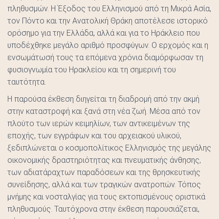
πληθυσμών. Η Έξοδος του Ελληνισμού από τη Μικρά Ασία,
τον Πόντο και την Ανατολική Θράκη αποτέλεσε ιστορικό
ορόσημο για την Ελλάδα, αλλά και για το Ηράκλειο που
υποδέχθηκε μεγάλο αριθμό προσφύγων. Ο ερχομός και η
ενσωμάτωσή τους τα επόμενα χρόνια διαμόρφωσαν τη
φυσιογνωμία του Ηρακλείου και τη σημερινή του
ταυτότητα.
Η παρούσα έκθεση διηγείται τη διαδρομή από την ακμή
στην καταστροφή και ξανά στη νέα ζωή. Μέσα από τον
πλούτο των ιερών κειμηλίων, των αντικειμένων της
εποχής, των εγγράφων και του αρχειακού υλικού,
ξεδιπλώνεται ο κοσμοπολίτικος Ελληνισμός της μεγάλης
οικονομικής δραστηριότητας και πνευματικής άνθησης,
των αδιατάραχτων παραδόσεων και της θρησκευτικής
συνείδησης, αλλά και των τραγικών ανατροπών. Τόπος
μνήμης και νοσταλγίας για τους εκτοπισμένους οριστικά
πληθυσμούς. Ταυτόχρονα στην έκθεση παρουσιάζεται,