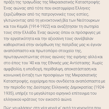
πράξη της τραγωδίας της Μικρασιατικής Καταστροφής.
Ένας αιώνας από τότε που εκατομμύρια Έλληνες
ξεριζώθηκαν από τις πατρογονικές τους εστίες,
γλιτώνοντας από τη γενοκτονική βία των Νεότουρκων
και του Κεμάλ (1914-1922) και αναζήτησαν τη σωτηρία
τους στην Ελλάδα. Ένας αιώνας όπου οι πρόσφυγες με
την εργατικότητα και την αξιοσύνη τους συνέβαλαν
καθοριστικά στην ανόρθωση της πατρίδας μας κι έγιναν
αναπόσπαστο και πρωτοπόρο στοιχείο της,
πρωταγωνιστώντας στους αγώνες της ειρήνης αλλά και
στο έπος του ’40 και της Εθνικής μας Αντίστασης. Χωρίς
αμφιβολία, η υποδοχή, περίθαλψη, αποκατάσταση και
κοινωνική ένταξη των προσφύγων της Μικρασιατικής
Καταστροφής, εγχείρημα που συνδέεται αναπόσπαστα με
την περίοδο της Δεύτερης Ελληνικής Δημοκρατίας (1924-
1935), υπήρξε το μεγαλύτερο ειρηνικό επίτευγμα του
ελληνικού κράτους τον εικοστό αιώνα.
Πώς να μιλήσεις στη νέα γενιά γι’ αυτά τα γεγονότα που