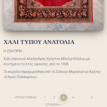
ΧΑΛΙ ΤΥΠΟΥ ΑΝΑΤΟΛΙΑ
Η ΖΩΗ ΠΡΙΝ
Χαλί σαλονιού Αλεξάνδρας Χρήστου Μπεζιρτζόγλου με
κεντημένο το έτος ύφανσης, από το 1908.
Το κειμήλιο παραχωρήθηκε από το Σύλλογο Μικρασιατών Κρήτης
«Ο Άγιος Πολύκαρπος».
Σελιδοποίηση
ΠΡΟΗΓΟΎΜΕΝΑ
1
2
3
4
…
8
ΕΠΌΜΕΝΑ